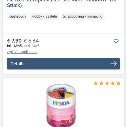
Stück)
Gästebuch
Hobby / Basteln
Scrapbooking / Journaling
€ 7,90
€ 6,64
Mer
inkl. MwSt.
exkl. MwSt.
zzgl. Versandkosten
Details