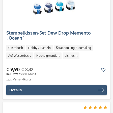
Stempelkissen-Set Dew Drop Memento
„Ocean“
Gästebuch
Hobby / Basteln
Scrapbooking / Journaling
Auf Wasserbasis
Hochpigmentiert
Lichtecht
Schnell trocknend
Säurefrei
€ 9,90
€ 8,32
Mer
inkl. MwSt.
exkl. MwSt.
zzgl. Versandkosten
Details