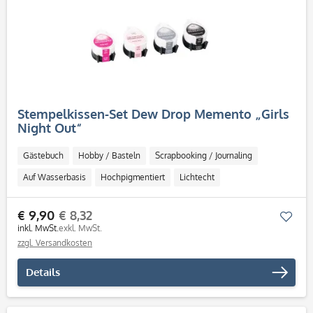
Stempelkissen-Set Dew Drop Memento „Girls
Night Out“
Gästebuch
Hobby / Basteln
Scrapbooking / Journaling
Auf Wasserbasis
Hochpigmentiert
Lichtecht
Schnell trocknend
Säurefrei
€ 9,90
€ 8,32
Mer
inkl. MwSt.
exkl. MwSt.
zzgl. Versandkosten
Details