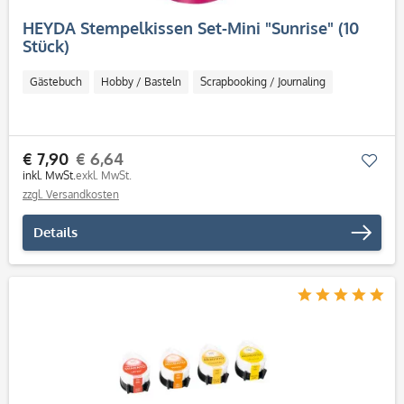
HEYDA Stempelkissen Set-Mini "Sunrise" (10
Stück)
Gästebuch
Hobby / Basteln
Scrapbooking / Journaling
€ 7,90
€ 6,64
Mer
inkl. MwSt.
exkl. MwSt.
zzgl. Versandkosten
Details