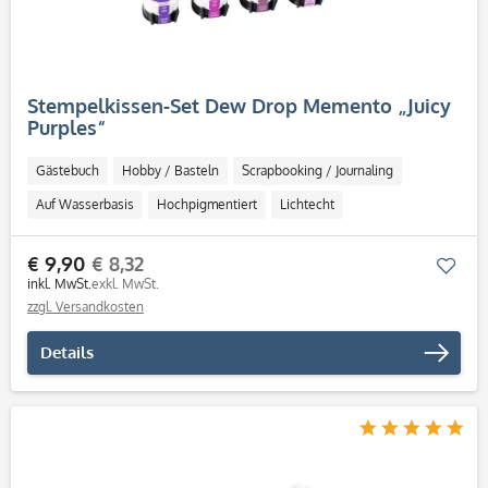
Stempelkissen-Set Dew Drop Memento „Juicy
Purples“
Gästebuch
Hobby / Basteln
Scrapbooking / Journaling
Auf Wasserbasis
Hochpigmentiert
Lichtecht
Schnell trocknend
Säurefrei
€ 9,90
€ 8,32
Mer
inkl. MwSt.
exkl. MwSt.
zzgl. Versandkosten
Details