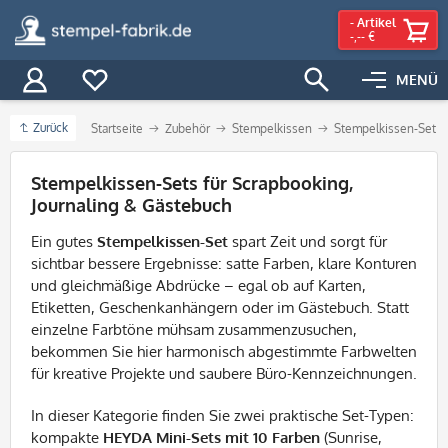
-
Artikel
-,-- €
MENÜ
Zurück
Startseite
Zubehör
Stempelkissen
Stempelkissen-Set
Filter
Stempelkissen-Sets für Scrapbooking,
Journaling & Gästebuch
Ein gutes
Stempelkissen-Set
spart Zeit und sorgt für
sichtbar bessere Ergebnisse: satte Farben, klare Konturen
und gleichmäßige Abdrücke – egal ob auf Karten,
Etiketten, Geschenkanhängern oder im Gästebuch. Statt
einzelne Farbtöne mühsam zusammenzusuchen,
bekommen Sie hier harmonisch abgestimmte Farbwelten
für kreative Projekte und saubere Büro-Kennzeichnungen.
In dieser Kategorie finden Sie zwei praktische Set-Typen:
kompakte
HEYDA Mini-Sets mit 10 Farben
(Sunrise,