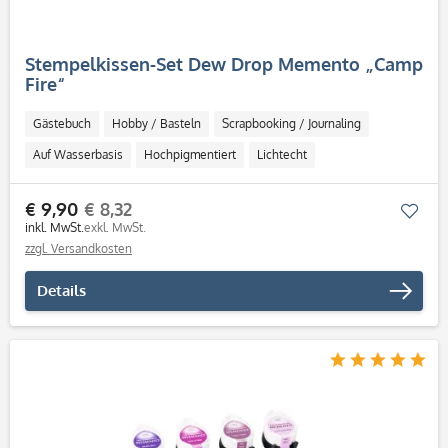
Stempelkissen-Set Dew Drop Memento „Camp
Fire“
Gästebuch
Hobby / Basteln
Scrapbooking / Journaling
Auf Wasserbasis
Hochpigmentiert
Lichtecht
Schnell trocknend
Säurefrei
€ 9,90
€ 8,32
Mer
inkl. MwSt.
exkl. MwSt.
zzgl. Versandkosten
Details