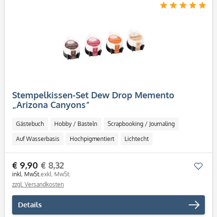
Stempelkissen-Set Dew Drop Memento
„Arizona Canyons“
Gästebuch
Hobby / Basteln
Scrapbooking / Journaling
Auf Wasserbasis
Hochpigmentiert
Lichtecht
Schnell trocknend
Säurefrei
€ 9,90
€ 8,32
Mer
inkl. MwSt.
exkl. MwSt.
zzgl. Versandkosten
Details