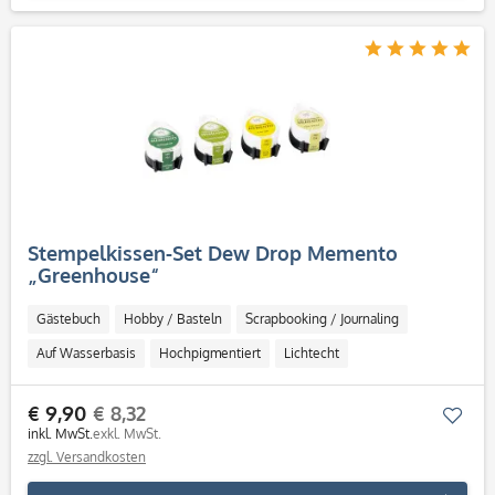
Stempelkissen-Set Dew Drop Memento
„Greenhouse“
Gästebuch
Hobby / Basteln
Scrapbooking / Journaling
Auf Wasserbasis
Hochpigmentiert
Lichtecht
Schnell trocknend
Säurefrei
€ 9,90
€ 8,32
Mer
inkl. MwSt.
exkl. MwSt.
zzgl. Versandkosten