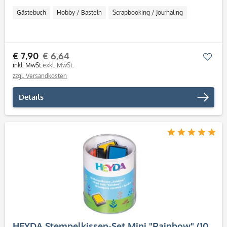
Gästebuch
Hobby / Basteln
Scrapbooking / Journaling
€ 7,90
€ 6,64
Mer
inkl. MwSt.
exkl. MwSt.
zzgl. Versandkosten
Details
HEYDA Stempelkissen-Set Mini "Rainbow" (10