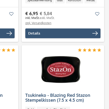
Spezialanwendung
Glas
Kunststoff
Metall
€ 6,95
€ 5,84
Merken
Merk
inkl. MwSt.
exkl. MwSt.
zzgl. Versandkosten
Details
on
Tsukineko - Blazing Red Stazon
Stempelkissen (7.5 x 4.5 cm)