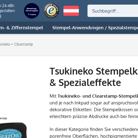
n 24-48h
gestalten
g
m- & Ziffernstempel
Stempel-Anwendungen / Spezialstemp
kineko + Clearstamp
Tsukineko Stempelki
& Spezialeffekte
Mit
Tsukineko- und Clearstamp-Stempel
und je nach Inkpad sogar auf anspruchsvol
dekorative Etiketten: Die Stempelkissen 
erleichtern präzise Abdrucke auch bei fei
In dieser Kategorie finden Sie verschiede
porenfreie Oberflächen, hochpigmentierte 