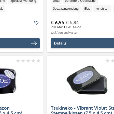
äche
Spezialanwendung
Gold
porenfreie Oberfläche
ll
Spezialanwendung
Glas
Kunststoff
€ 6,95
€ 5,84
Merken
inkl. MwSt.
exkl. MwSt.
zzgl. Versandkosten
Details
tazon
Tsukineko - Vibrant Violet S
5 x 4.5 cm)
Stempelkissen (7.5 x 4.5 cm)