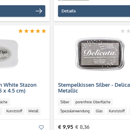
Details
n White Stazon
Stempelkissen Silber - Delica
5 x 4.5 cm)
Metallic
läche
Silber
porenfreie Oberfläche
s
Kunststoff
Metall
Spezialanwendung
Glas
Kunststoff
€ 9,95
€ 8,36
Merken