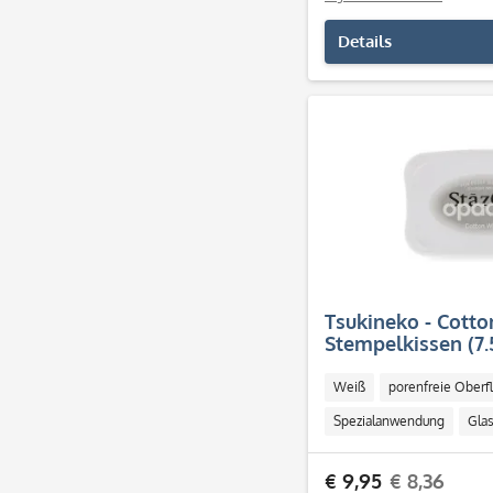
Details
Tsukineko - Cotto
Stempelkissen (7.
Weiß
porenfreie Oberf
Spezialanwendung
Gla
€ 9,95
€ 8,36