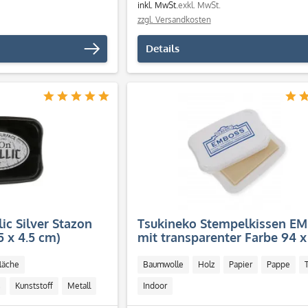
inkl. MwSt.
exkl. MwSt.
zzgl. Versandkosten
Details
ic Silver Stazon
Tsukineko Stempelkissen E
5 x 4.5 cm)
mit transparenter Farbe 94
läche
Baumwolle
Holz
Papier
Pappe
T
s
Kunststoff
Metall
Indoor