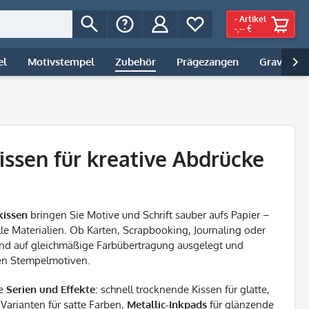
-
Artikel
-,-- €
el
Motivstempel
Zubehör
Prägezangen
Gravur | 

ssen für kreative Abdrücke
kissen
bringen Sie Motive und Schrift sauber aufs Papier –
le Materialien. Ob Karten, Scrapbooking, Journaling oder
sind auf gleichmäßige Farbübertragung ausgelegt und
nen Stempelmotiven.
ne
Serien und Effekte
: schnell trocknende Kissen für glatte,
Varianten für satte Farben,
Metallic-Inkpads
für glänzende