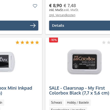
€ 8,90
€ 7,48
Merken
inkl. MwSt.
exkl. MwSt.
zzgl. Versandkosten
Details
-10%
box Mini Inkpad
SALE - Clearsnap - My First
m)
Colorbox Black (7,7 x 5,6 cm)
ln
Schwarz
Hobby / Basteln