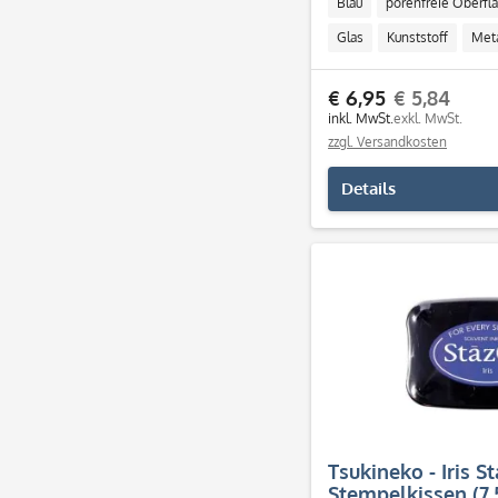
Blau
porenfreie Oberfl
Glas
Kunststoff
Meta
€ 6,95
€ 5,84
inkl. MwSt.
exkl. MwSt.
zzgl. Versandkosten
Details
Tsukineko - Iris S
Stempelkissen (7.