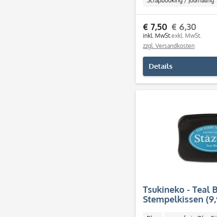
Scrapbooking / Journaling
€ 7,50
€ 6,30
inkl. MwSt.
exkl. MwSt.
zzgl. Versandkosten
Details
Tsukineko - Teal 
Stempelkissen (9,