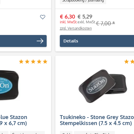
Scrapbooking / Journaling
€ 6,30
€ 5,29
Merken
inkl. MwSt.
exkl. MwSt.
€ 7,00 *
zzgl. Versandkosten
Details
Blue Stazon
Tsukineko - Stone Grey Staz
9 x 6,7 cm)
Stempelkissen (7.5 x 4.5 cm)