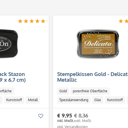
lack Stazon
Stempelkissen Gold - Delicat
9 x 6,7 cm)
Metallic
erfläche
Gold
porenfreie Oberfläche
s
Kunststoff
Metall
Spezialanwendung
Glas
Kunststoff
€ 9,95
€ 8,36
Merken
inkl. MwSt.
exkl. MwSt.
zzgl. Versandkosten