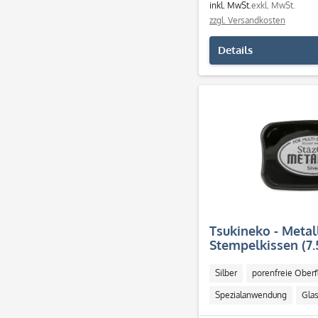
inkl. MwSt.
exkl. MwSt.
zzgl. Versandkosten
Details
Tsukineko - Metall
Stempelkissen (7.
Silber
porenfreie Oberf
Spezialanwendung
Gla