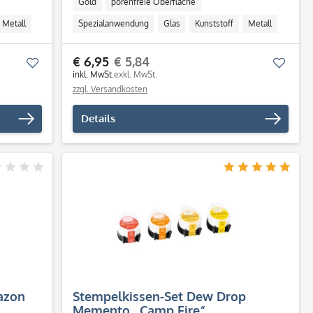
Gold
porenfreie Oberfläche
Metall
Spezialanwendung
Glas
Kunststoff
Metall
€ 6,95
€ 5,84
Merken
Merk
inkl. MwSt.
exkl. MwSt.
zzgl. Versandkosten
Details
tazon
Stempelkissen-Set Dew Drop
Memento „Camp Fire“