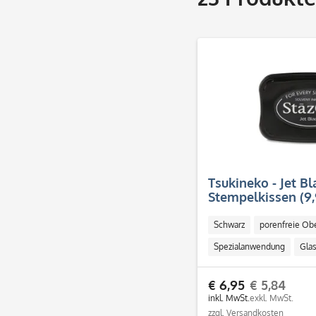
Tsukineko - Jet B
Stempelkissen (9,
Schwarz
porenfreie Ob
Spezialanwendung
Gla
€ 6,95
€ 5,84
inkl. MwSt.
exkl. MwSt.
zzgl. Versandkosten