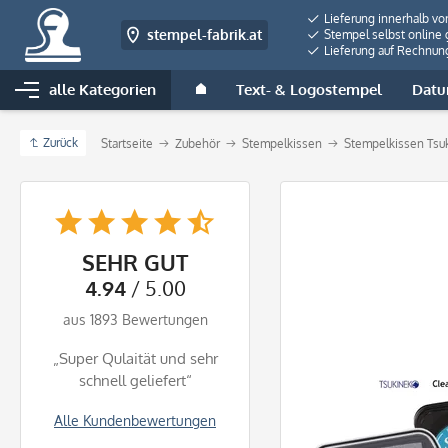
Lieferung innerhalb vo
stempel-fabrik.at
Stempel selbst online 
Lieferung auf Rechnun
alle Kategorien
Text- & Logostempel
Datu
Zurück
Startseite
Zubehör
Stempelkissen
Stempelkissen Tsu
SEHR GUT
4.94
/ 5.00
aus 1893 Bewertungen
„Super Qulaität und sehr
schnell geliefert“
Alle Kundenbewertungen