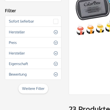
Filter
Sofort lieferbar
Hersteller
Clearsnap Stempel & Zubehör
Preis
Tsukineko
Hersteller
von
€ 6,30
bis
€ 11,40
Clearsnap
Eigenschaft
Tsukineko
Auf Wasserbasis
Bewertung
Hochpigmentiert
& mehr
Lichtecht
Weitere Filter
& mehr
Schnell trocknend
& mehr
Säurefrei
23
Produkte
& mehr