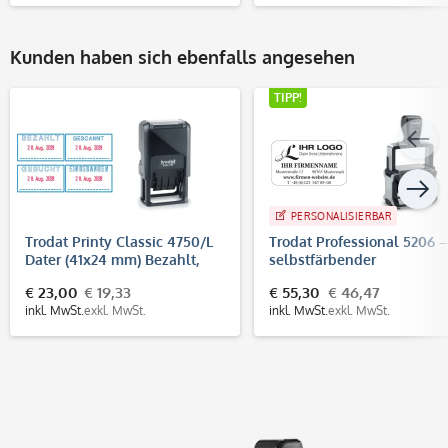
Kunden haben sich ebenfalls angesehen
TIPP!
PERSONALISIERBAR
Trodat Printy Classic 4750/L
Trodat Professional 5206 –
Dater (41x24 mm) Bezahlt,
selbstfärbender
Gebucht, Gescannt o.
Text-/Logostempel, 56x33
€ 23,00
€ 19,33
€ 55,30
€ 46,47
Eingegangen (Datumstempe
mm, 7 Zeilen
inkl. MwSt.
exkl. MwSt.
inkl. MwSt.
exkl. MwSt.