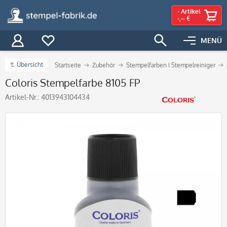
-
Artikel
-,-- €
MENÜ
Übersicht
Startseite
Zubehör
Stempelfarben I Stempelreiniger
Coloris Stempelfarbe 8105 FP
Artikel-Nr.:
4013943104434