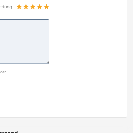
ertung:
der.
ersand