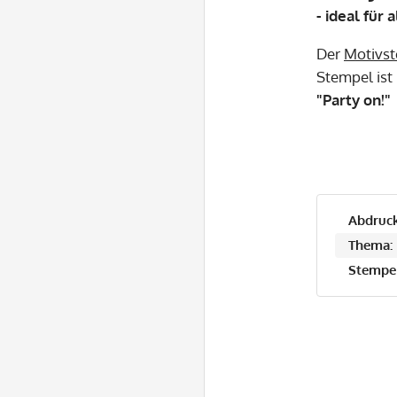
- ideal für
Der
Motivs
Stempel ist 
"Party on!"
Abdruck
Thema:
Stempel