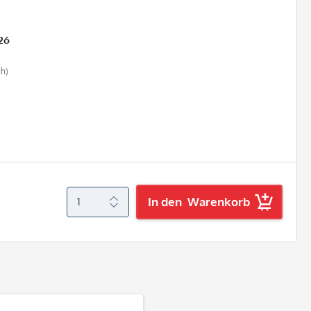
26
ch)
In den
Warenkorb