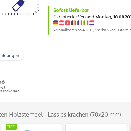
Sofort lieferbar
Garantierter Versand
Montag, 10.08.20
Versandkosten ab
4,50€
(innerhalb von Österrei
bildungen
66
MwSt.
ersandkosten
eiten Holzstempel - Lass es krachen (70x20 mm)
TIPP!