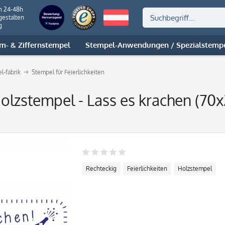
n 24-48h
gestalten
g
m- & Ziffernstempel
Stempel-Anwendungen / Spezialstemp
l-fabrik
Stempel für Feierlichkeiten
 Holzstempel - Lass es krachen (7
Rechteckig
Feierlichkeiten
Holzstempel