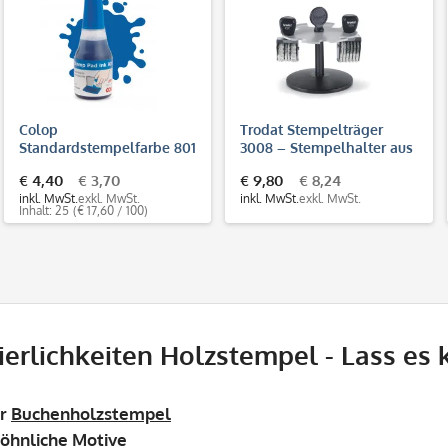
Colop
Trodat Stempelträger
Standardstempelfarbe 801
3008 – Stempelhalter aus
(25 ml)
Kunststoff für 8
€ 4,40
€ 3,70
€ 9,80
€ 8,24
Handstempel
inkl. MwSt.
exkl. MwSt.
inkl. MwSt.
exkl. MwSt.
Inhalt: 25
(€ 17,60 / 100)
ierlichkeiten Holzstempel - Lass es
er
Buchenholzstempel
öhnliche Motive