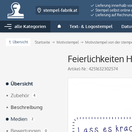
Lieferung innerhalb vo
stempel-fabrik.at
Stempel selbst online 
Lieferung auf Rechnun
alle Kategorien
Text- & Logostempel
Datu
Übersicht
Startseite
Motivstempel
Motivstempel von der stempe
Feierlichkeiten
Artikel-Nr.:
4251632302574
Übersicht
Zubehör
4
Beschreibung
Medien
2
Bewertungen
0