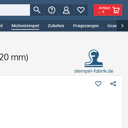
-
Artikel
-,-- €
el
Motivstempel
Zubehör
Prägezangen
Gravur | 

0x20 mm)