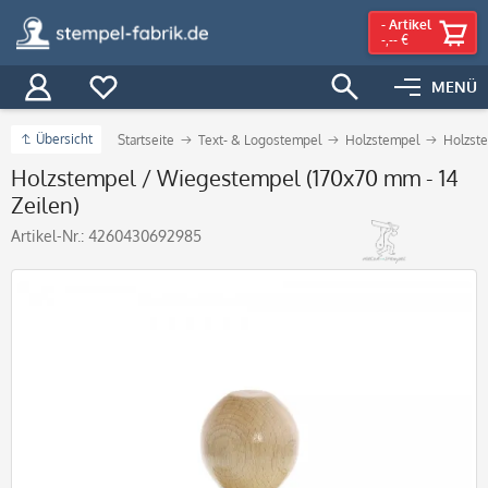
-
Artikel
-,-- €
MENÜ
Übersicht
Startseite
Text- & Logostempel
Holzstempel
Holzst
Holzstempel / Wiegestempel (170x70 mm - 14
Zeilen)
Artikel-Nr.:
4260430692985