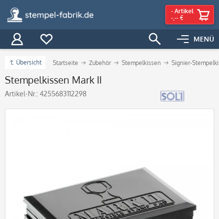
-
Artikel
-,-- €
MENÜ
Übersicht
Startseite
Zubehör
Stempelkissen
Signier-Stempelk
Stempelkissen Mark II
Artikel-Nr.:
4255683112298