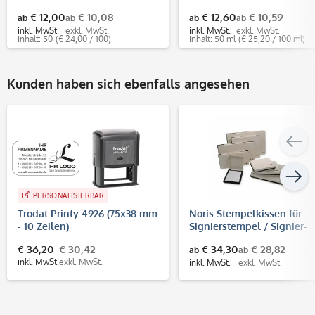
€ 12,00
€ 10,08
€ 12,60
€ 10,59
ab
ab
ab
ab
inkl. MwSt.
exkl. MwSt.
inkl. MwSt.
exkl. MwSt.
Inhalt: 50
(€ 24,00 / 100)
Inhalt: 50 ml
(€ 25,20 / 100 ml)
Kunden haben sich ebenfalls angesehen
PERSONALISIERBAR
Trodat Printy 4926 (75x38 mm
Noris Stempelkissen für
- 10 Zeilen)
Signierstempel / Signier-
Stempelkissen mit
€ 36,20
€ 30,42
€ 34,30
€ 28,82
ab
ab
Metallgehäuse
inkl. MwSt.
exkl. MwSt.
inkl. MwSt.
exkl. MwSt.