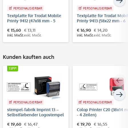
PERSONALISIERBAR
PERSONALISIERBAR
Textplatte für Trodat Mobile
Textplatte für Trodat Mobi
Printy 9412 (47x18 mm - 5
Printy 9413 (58x22 mm - 6
Zeilen)
Zeilen)
€ 15,60
€ 13,11
€ 16,90
€ 14,20
inkl. MwSt.
exkl. MwSt.
inkl. MwSt.
exkl. MwSt.
Kunden kauften auch
TIPP!
PERSONALISIERBAR
PERSONALISIERBAR
stempel-fabrik Imprint 13 –
Colop Printer C20 (38x14 
Selbstfärbender Logostempel
- 4 Zeilen)
58x22 mm, bis 6 Zeilen
€ 19,60
€ 16,47
€ 19,70
€ 16,55