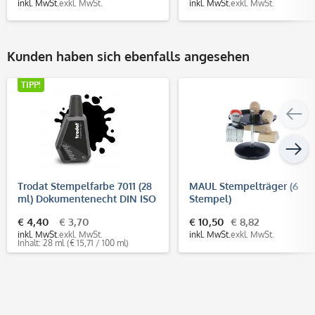
inkl. MwSt.
exkl. MwSt.
inkl. MwSt.
exkl. MwSt.
Kunden haben sich ebenfalls angesehen
TIPP!
Trodat Stempelfarbe 7011 (28
MAUL Stempelträger (6
ml) Dokumentenecht DIN ISO
Stempel)
11798
€ 4,40
€ 3,70
€ 10,50
€ 8,82
inkl. MwSt.
exkl. MwSt.
inkl. MwSt.
exkl. MwSt.
Inhalt: 28 ml
(€ 15,71 / 100 ml)