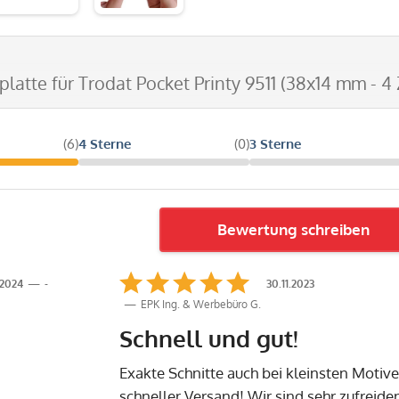
tplatte für Trodat Pocket Printy 9511 (38x14 mm - 4 
(6)
4 Sterne
(0)
3 Sterne
Bewertung schreiben
.2024
-
30.11.2023
EPK Ing. & Werbebüro G.
Schnell und gut!
Exakte Schnitte auch bei kleinsten Motive
schneller Versand! Wir sind sehr zufreide