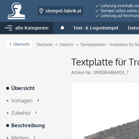
Lieferung innerhalb vo
stempel-fabrik.at
Stempel selbst online 
Lieferung auf Rechnun
alle Kategorien
Text- & Logostempel
Datu
Übersicht
Startseite
Zubehör
Stempelplatten - Textplatten für S
Textplatte für T
Artikel-Nr.:
0190084486903_T
Übersicht
Vorlagen
4
Zubehör
5
Beschreibung
Medien
3