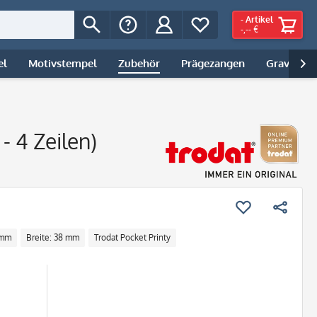
-
Artikel
-,-- €
el
Motivstempel
Zubehör
Prägezangen
Gravur | 

- 4 Zeilen)
 mm
Breite: 38 mm
Trodat Pocket Printy