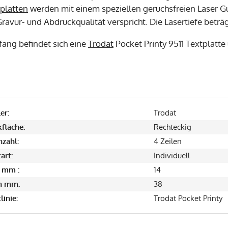
platten
werden mit einem speziellen geruchsfreien Laser Gu
ravur- und Abdruckqualität verspricht. Die Lasertiefe beträ
fang befindet sich eine
Trodat
Pocket Printy 9511 Textplatt
er:
Trodat
fläche:
Rechteckig
nzahl:
4 Zeilen
art:
Individuell
 mm :
14
in mm:
38
linie:
Trodat Pocket Printy