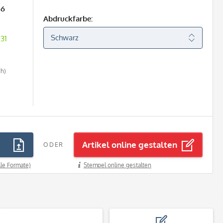
26
Abdruckfarbe:
31
ch)
Artikel online gestalten
ODER
lle Formate)
Stempel online gestalten