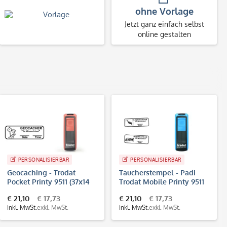
ohne Vorlage
Jetzt ganz einfach selbst
online gestalten
PERSONALISIERBAR
PERSONALISIERBAR
Geocaching - Trodat
Taucherstempel - Padi
Pocket Printy 9511 (37x14
Trodat Mobile Printy 9511
mm - 4 Zeilen)
(37x14 mm - 4 Zeilen)
€ 21,10
€ 17,73
€ 21,10
€ 17,73
inkl. MwSt.
exkl. MwSt.
inkl. MwSt.
exkl. MwSt.