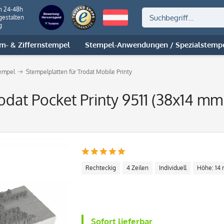
n 24-48h
gestalten
g
m- & Ziffernstempel
Stempel-Anwendungen / Spezialstemp
tempel
Stempelplatten für Trodat Mobile Printy
rodat Pocket Printy 9511 (38x14 mm 
Rechteckig
4 Zeilen
Individuell
Höhe: 14
Sofort lieferbar