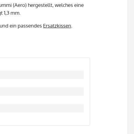
mmi (Aero) hergestellt, welches eine
gt 1,3 mm.
e und ein passendes
Ersatzkissen
.