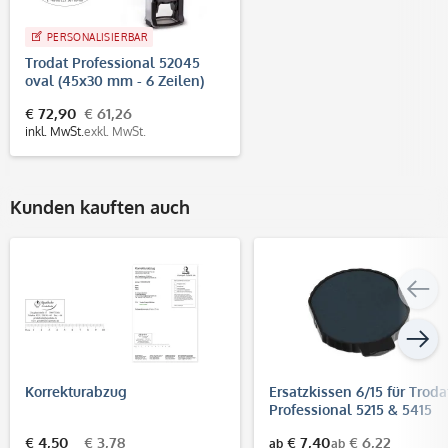
PERSONALISIERBAR
Trodat Professional 52045
oval (45x30 mm - 6 Zeilen)
€ 72,90
€ 61,26
inkl. MwSt.
exkl. MwSt.
Kunden kauften auch
Korrekturabzug
Ersatzkissen 6/15 für Troda
Professional 5215 & 5415
€ 4,50
€ 3,78
€ 7,40
€ 6,22
ab
ab