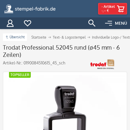
-
Artikel
-,-- €
MENÜ
Übersicht
Startseite
Text- & Logostempel
Individuelle Logo-/ Tex
Trodat Professional 52045 rund (ø45 mm - 6
Zeilen)
Artikel-Nr.:
0190084510615_45_sch
TOPSELLER