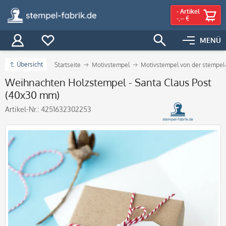
-
Artikel
-,-- €
MENÜ
Übersicht
Startseite
Motivstempel
Motivstempel von der stempel-
Weihnachten Holzstempel - Santa Claus Post
(40x30 mm)
Artikel-Nr.:
4251632302253