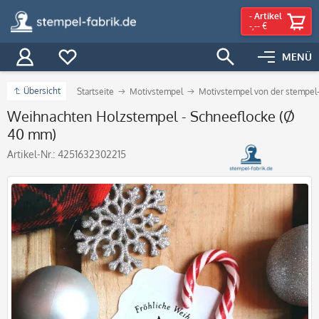
-
Artikel
-,-- €
MENÜ
Übersicht
Startseite
Motivstempel
Motivstempel von der stempel-
Weihnachten Holzstempel - Schneeflocke (Ø
40 mm)
Artikel-Nr.:
4251632302215