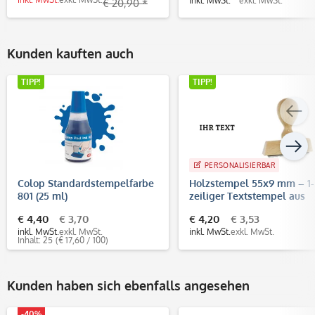
inkl. MwSt.
exkl. MwSt.
€ 20,90 *
Kunden kauften auch
TIPP!
TIPP!
PERSONALISIERBAR
Colop Standardstempelfarbe
Holzstempel 55x9 mm – 1-
801 (25 ml)
zeiliger Textstempel aus
Buchenholz
€ 4,40
€ 3,70
€ 4,20
€ 3,53
inkl. MwSt.
exkl. MwSt.
inkl. MwSt.
exkl. MwSt.
Inhalt: 25
(€ 17,60 / 100)
Kunden haben sich ebenfalls angesehen
-40%