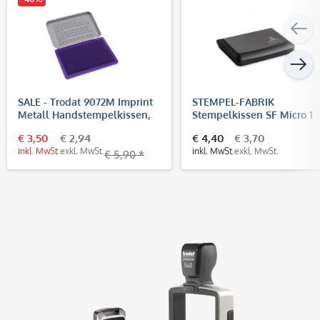
SALE - Trodat 9072M Imprint
STEMPEL-FABRIK
Metall Handstempelkissen,
Stempelkissen SF Micro 1
Nr.2 (110x70 mm)
(90x50 mm)
€ 3,50
€ 2,94
€ 4,40
€ 3,70
inkl. MwSt.
exkl. MwSt.
inkl. MwSt.
exkl. MwSt.
€ 5,90 *