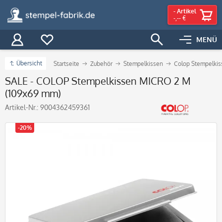
-
Artikel
-,-- €
MENÜ
Übersicht
Startseite
Zubehör
Stempelkissen
Colop Stempelkis
SALE - COLOP Stempelkissen MICRO 2 M
(109x69 mm)
Artikel-Nr.:
9004362459361
-20%