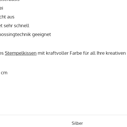
ei
icht aus
t sehr schnell
bossingtechnik geeignet
es
Stempelkissen
mit kraftvoller Farbe für all Ihre kreativen
7 cm
Silber