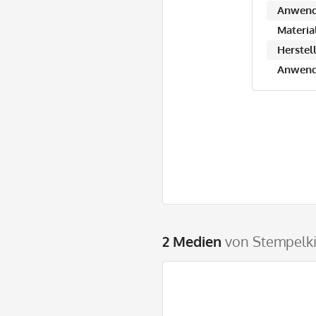
Anwend
Material
Herstell
Anwend
2 Medien
von Stempelkis