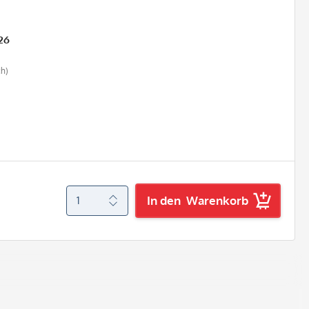
26
ch)
In den
Warenkorb