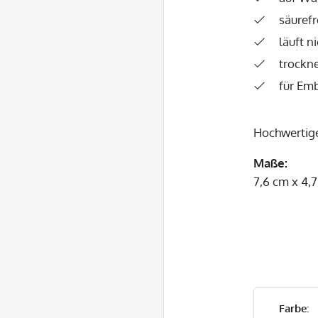
säurefr
läuft n
trockne
für Em
Hochwertig
Maße:
7,6 cm x 4,
Farbe: