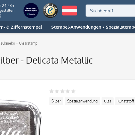
n 24-48h
gestalten
g
m- & Ziffernstempel
Stempel-Anwendungen / Spezialstemp
Tsukineko + Clearstamp
lber - Delicata Metallic
Silber
Spezialanwendung
Glas
Kunststoff