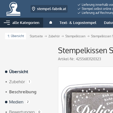
Lieferung innerhalb vo
stempel-fabrik.at
Stempel selbst online 
Lieferung auf Rechnun
alle Kategorien
Text- & Logostempel
Datu
Übersicht
Startseite
Zubehör
Stempelkissen
Stempelkissen 
Stempelkissen Si
Artikel-Nr.:
4255683120323
Übersicht
Zubehör
1
Beschreibung
Medien
2
Bewertungen
0