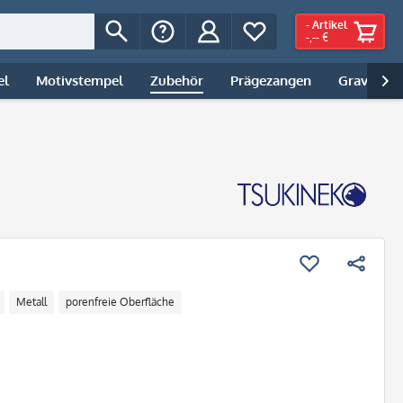
-
Artikel
-,-- €
el
Motivstempel
Zubehör
Prägezangen
Gravur | 

Metall
porenfreie Oberfläche